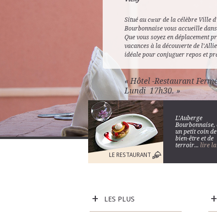
Situé au cœur de la célèbre Ville 
Bourbonnaise vous accueille dans 
Que vous soyez en déplacement pr
vacances à la découverte de l’Allie
idéale pour conjuguer repos et pra
« Hôtel -Restaurant Ferm
Lundi 17h30. »
L’Auberge
Bourbonnaise, 
un petit coin de
bien-être et de
terroir...
lire la
LE RESTAURANT
+
+
LES PLUS