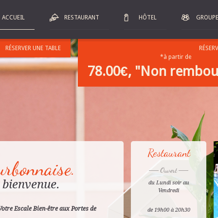
u contenu principal
ACCUEIL
RESTAURANT
HÔTEL
GROUPE
Les menus
RÉSERVER UNE TABLE
RÉSER
*à partir de
78.00€, "Non rembou
Restaurant
urbonnaise.
Ouvert
 bienvenue.
du Lundi soir au
Vendredi
otre Escale Bien-être aux Portes de
de 19h00 à 20h30