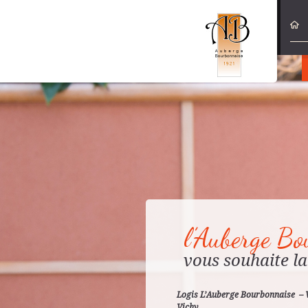
Aller a
l’Auberge Bo
vous souhaite la
Logis L’Auberge Bourbonnaise – V
Vichy