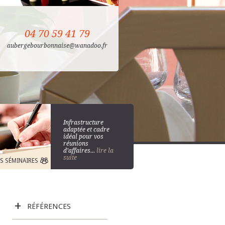
59 41 79
04 70 59 41 79
aubergebourbonnaise@wanadoo.fr
Infrastructure
adaptée et cadre
idéal pour vos
réunions
d’affaires...
lire la
suite
ES SÉMINAIRES
+
RÉFÉRENCES