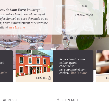
04 70 
et de
d’eau de
Saint-Yorre
, l’Auberge
un cadre chaleureux et convivial.
12h00 à 13h30.
ofessionnel, en cure thermale ou en
r, notre établissement est l’adresse
ticité.
lire la suite
é du Dimanche 11h 00 au
Seize chambres au
est
calme, ayant
chacune sa
personnalité et son
 suite
cachet...
lire la suite
L'HÔTEL
L
+
ADRESSE
CONTACT